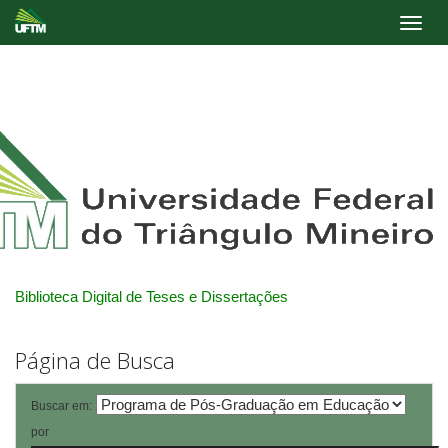
Skip
navigation
Biblioteca Digital de Teses e Dissertações
Página de Busca
Buscar em:
por