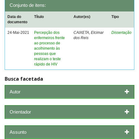
Conjunto de itens:
Data do
Título
Autor(es)
Tipo
documento
24-Mai-2021
Percepção dos
CAIXETA, Elcimar
Dissertação
enfermeiros frente
dos Reis
ao processo de
acolhimento às
pessoas que
realizam o teste
rápido de HIV
Busca facetada
Autor
Orientador
Assunto