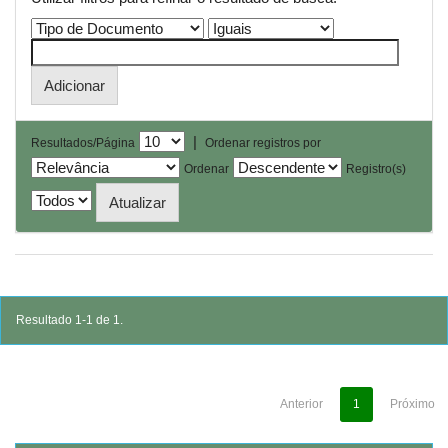
|
Resultados/Página
Ordenar registros por
Ordenar
Registro(s)
Resultado 1-1 de 1.
Anterior
1
Próximo