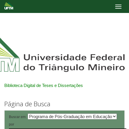
Skip
navigation
Biblioteca Digital de Teses e Dissertações
Página de Busca
Buscar em:
por