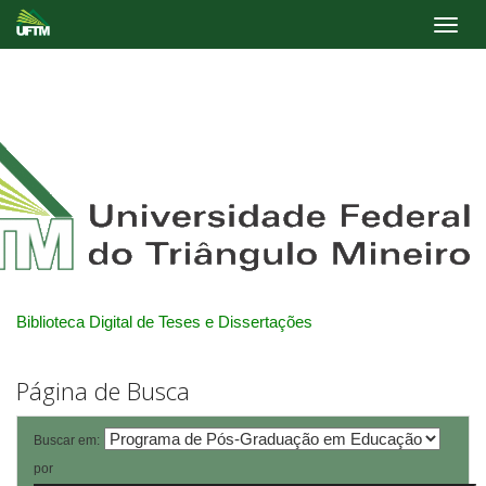
Skip
navigation
Biblioteca Digital de Teses e Dissertações
Página de Busca
Buscar em:
por