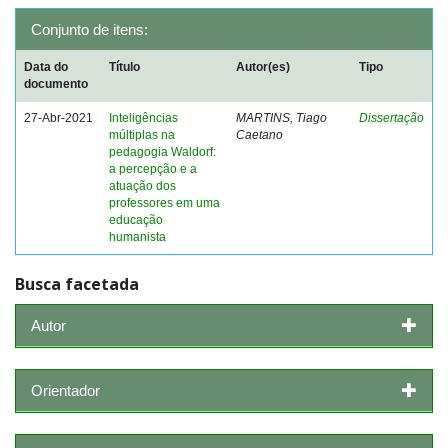
Conjunto de itens:
Data do
Título
Autor(es)
Tipo
documento
27-Abr-2021
Inteligências
MARTINS, Tiago
Dissertação
múltiplas na
Caetano
pedagogia Waldorf:
a percepção e a
atuação dos
professores em uma
educação
humanista
Busca facetada
Autor
Orientador