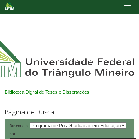
Skip
navigation
Biblioteca Digital de Teses e Dissertações
Página de Busca
Buscar em:
por