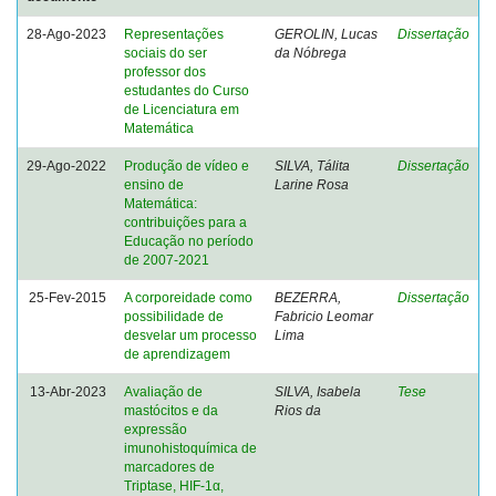
28-Ago-2023
Representações
GEROLIN, Lucas
Dissertação
sociais do ser
da Nóbrega
professor dos
estudantes do Curso
de Licenciatura em
Matemática
29-Ago-2022
Produção de vídeo e
SILVA, Tálita
Dissertação
ensino de
Larine Rosa
Matemática:
contribuições para a
Educação no período
de 2007-2021
25-Fev-2015
A corporeidade como
BEZERRA,
Dissertação
possibilidade de
Fabricio Leomar
desvelar um processo
Lima
de aprendizagem
13-Abr-2023
Avaliação de
SILVA, Isabela
Tese
mastócitos e da
Rios da
expressão
imunohistoquímica de
marcadores de
Triptase, HIF-1α,