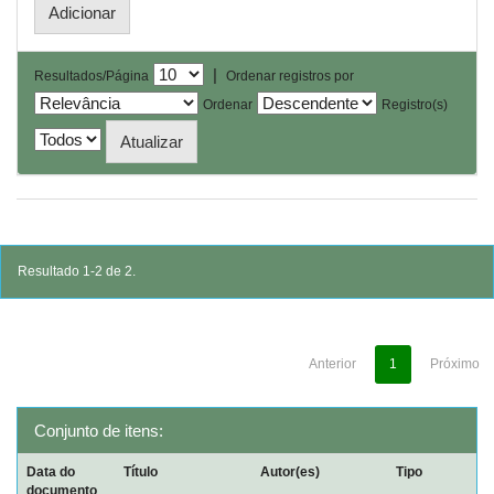
|
Resultados/Página
Ordenar registros por
Ordenar
Registro(s)
Resultado 1-2 de 2.
Anterior
1
Próximo
Conjunto de itens:
Data do
Título
Autor(es)
Tipo
documento