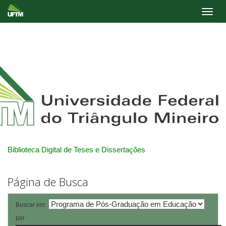
Skip
navigation
Biblioteca Digital de Teses e Dissertações
Página de Busca
Buscar em:
por