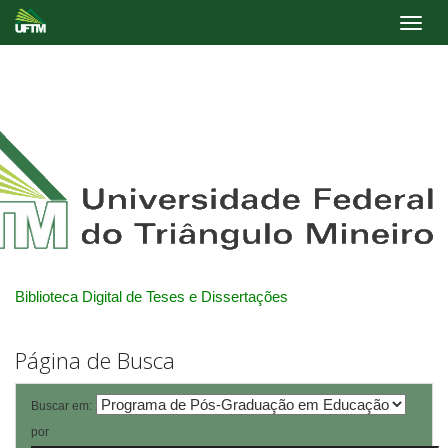
Skip
navigation
Biblioteca Digital de Teses e Dissertações
Página de Busca
Buscar em:
por