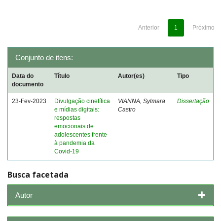
Anterior
1
Próximo
Conjunto de itens:
Data do
Título
Autor(es)
Tipo
documento
23-Fev-2023
Divulgação cinetífica
VIANNA, Sylmara
Dissertação
e mídias digitais:
Castro
respostas
emocionais de
adolescentes frente
à pandemia da
Covid-19
Busca facetada
Autor