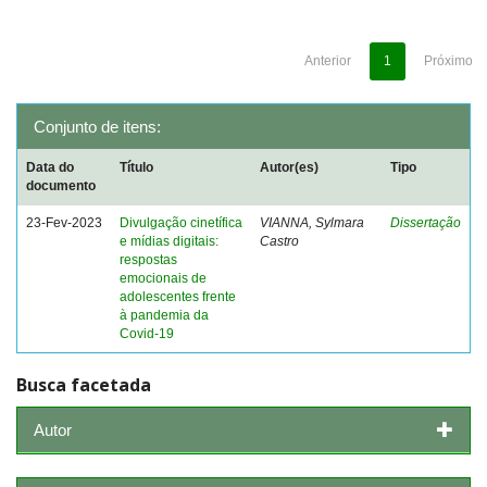
Anterior
1
Próximo
Conjunto de itens:
Data do
Título
Autor(es)
Tipo
documento
23-Fev-2023
Divulgação cinetífica
VIANNA, Sylmara
Dissertação
e mídias digitais:
Castro
respostas
emocionais de
adolescentes frente
à pandemia da
Covid-19
Busca facetada
Autor