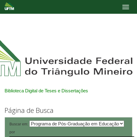
Skip
navigation
Biblioteca Digital de Teses e Dissertações
Página de Busca
Buscar em:
por