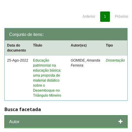
Anterior
1
Próximo
Conjunto de itens:
Data do
Título
Autor(es)
Tipo
documento
25-Ago-2022
Educação
GOMIDE, Amanda
Dissertação
patrimonial na
Ferreira
educação básica:
uma proposta de
material didático
sobre o
Desemboque no
Triângulo Mineiro
Busca facetada
Autor