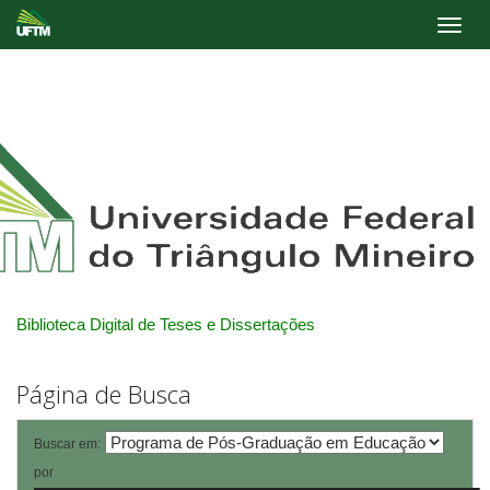
Skip
navigation
Biblioteca Digital de Teses e Dissertações
Página de Busca
Buscar em:
por