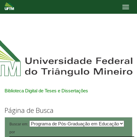
Skip
navigation
Biblioteca Digital de Teses e Dissertações
Página de Busca
Buscar em:
por