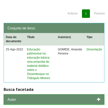
Anterior
1
Próximo
Conjunto de itens:
Data do
Título
Autor(es)
Tipo
documento
25-Ago-2022
Educação
GOMIDE, Amanda
Dissertação
patrimonial na
Ferreira
educação básica:
uma proposta de
material didático
sobre o
Desemboque no
Triângulo Mineiro
Busca facetada
Autor