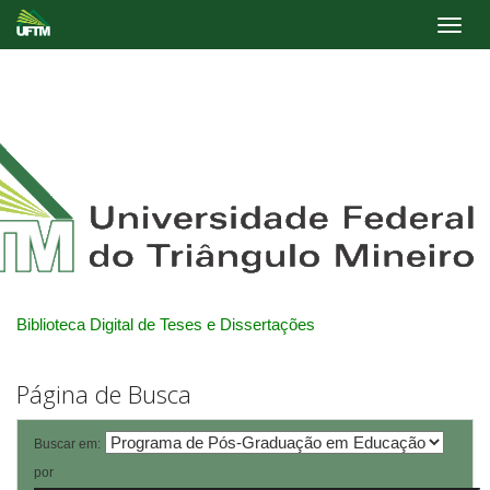
Skip
navigation
Biblioteca Digital de Teses e Dissertações
Página de Busca
Buscar em:
por