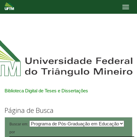
Skip
navigation
Biblioteca Digital de Teses e Dissertações
Página de Busca
Buscar em:
por