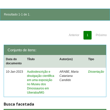
Resultado 1-1 de 1.
Anterior
1
Próximo
Conjunto de itens:
Data do
Título
Autor(es)
Tipo
documento
10-Jan-2023
Audiodescrição e
ARABE, Maria
Dissertação
divulgação científica
Catariana
em uma exposição
Candido
no Museu dos
Dinossauros em
Uberaba/MG
Busca facetada