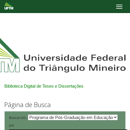
Skip
navigation
Biblioteca Digital de Teses e Dissertações
Página de Busca
Buscar em:
por