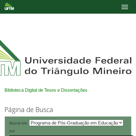
Skip
navigation
Biblioteca Digital de Teses e Dissertações
Página de Busca
Buscar em:
por