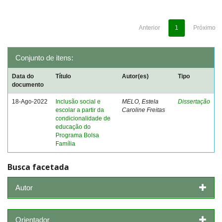
Anterior
1
Próximo
Conjunto de itens:
Data do
Título
Autor(es)
Tipo
documento
18-Ago-2022
Inclusão social e
MELO, Estela
Dissertação
escolar a partir da
Caroline Freitas
condicionalidade de
educação do
Programa Bolsa
Família
Busca facetada
Autor
Orientador