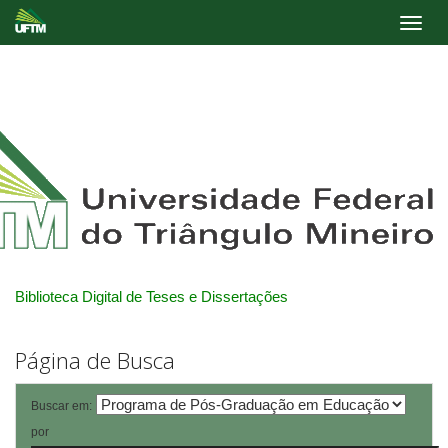
Skip
navigation
Biblioteca Digital de Teses e Dissertações
Página de Busca
Buscar em:
por