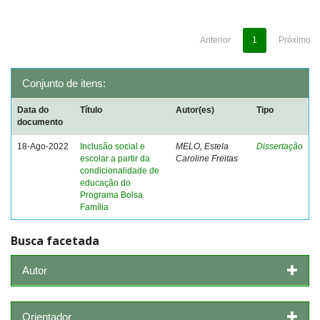
Anterior
1
Próximo
Conjunto de itens:
Data do
Título
Autor(es)
Tipo
documento
18-Ago-2022
Inclusão social e
MELO, Estela
Dissertação
escolar a partir da
Caroline Freitas
condicionalidade de
educação do
Programa Bolsa
Família
Busca facetada
Autor
Orientador