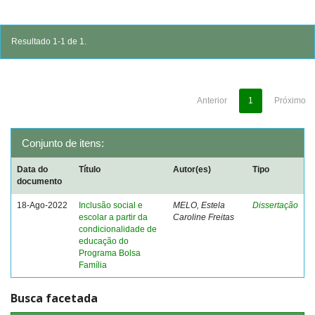
Resultado 1-1 de 1.
Anterior
1
Próximo
Conjunto de itens:
Data do
Título
Autor(es)
Tipo
documento
18-Ago-2022
Inclusão social e
MELO, Estela
Dissertação
escolar a partir da
Caroline Freitas
condicionalidade de
educação do
Programa Bolsa
Família
Busca facetada