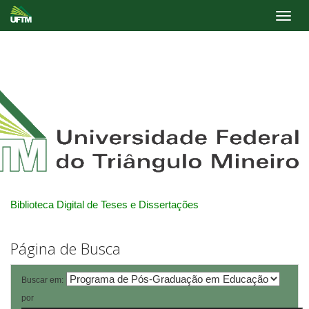
Skip
navigation
Biblioteca Digital de Teses e Dissertações
Página de Busca
Buscar em:
por