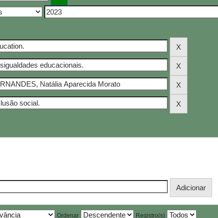
Ordenar
Registro(s)