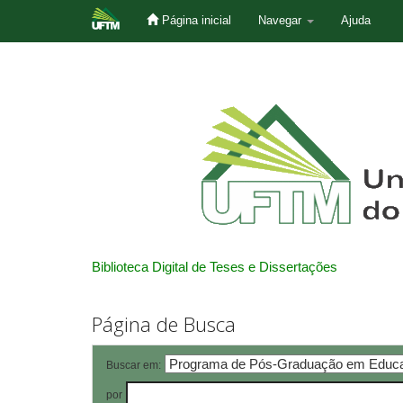
Página inicial
Navegar
Ajuda
Skip
navigation
Biblioteca Digital de Teses e Dissertações
Página de Busca
Buscar em:
por