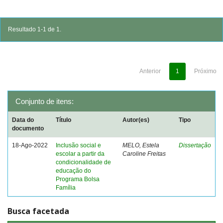
Resultado 1-1 de 1.
Anterior
1
Próximo
Conjunto de itens:
Data do
Título
Autor(es)
Tipo
documento
18-Ago-2022
Inclusão social e
MELO, Estela
Dissertação
escolar a partir da
Caroline Freitas
condicionalidade de
educação do
Programa Bolsa
Família
Busca facetada