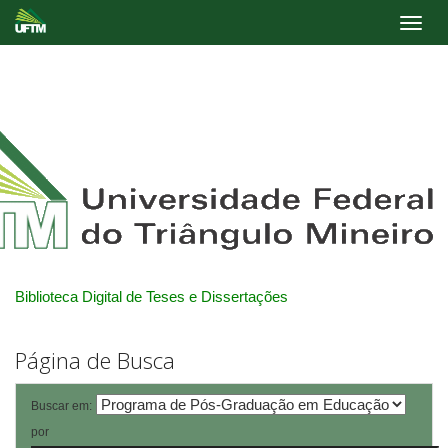
Skip
navigation
Biblioteca Digital de Teses e Dissertações
Página de Busca
Buscar em:
por