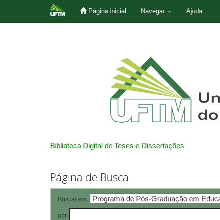
Página inicial
Navegar
Ajuda
Skip
navigation
Biblioteca Digital de Teses e Dissertações
Página de Busca
Buscar em:
por