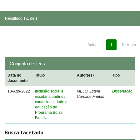
Resultado 1-1 de 1.
Anterior
1
Próximo
Conjunto de itens:
Data do
Título
Autor(es)
Tipo
documento
18-Ago-2022
Inclusão social e
MELO, Estela
Dissertação
escolar a partir da
Caroline Freitas
condicionalidade de
educação do
Programa Bolsa
Família
Busca facetada