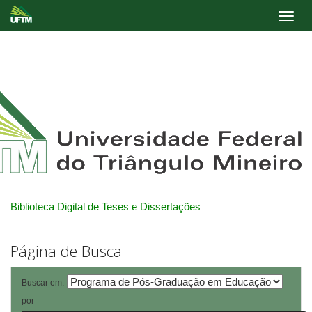
Skip
navigation
Biblioteca Digital de Teses e Dissertações
Página de Busca
Buscar em:
por