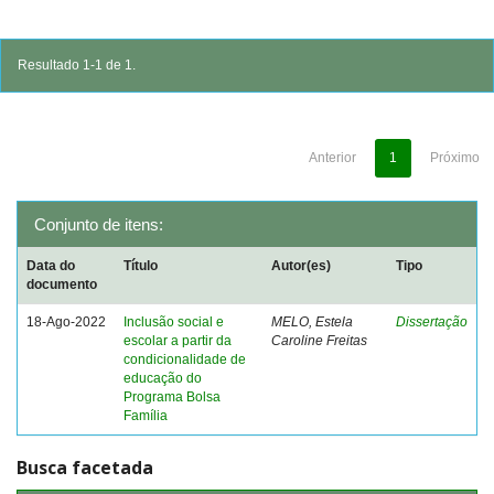
Resultado 1-1 de 1.
Anterior
1
Próximo
Conjunto de itens:
Data do
Título
Autor(es)
Tipo
documento
18-Ago-2022
Inclusão social e
MELO, Estela
Dissertação
escolar a partir da
Caroline Freitas
condicionalidade de
educação do
Programa Bolsa
Família
Busca facetada