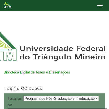
Skip
navigation
Biblioteca Digital de Teses e Dissertações
Página de Busca
Buscar em:
por