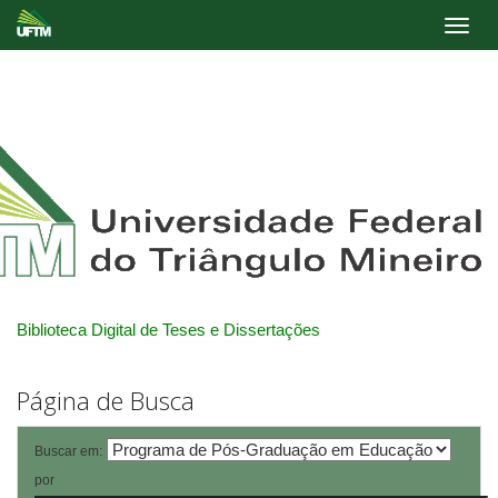
Skip
navigation
Biblioteca Digital de Teses e Dissertações
Página de Busca
Buscar em:
por