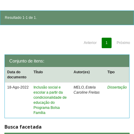
Resultado 1-1 de 1.
Anterior
1
Próximo
Conjunto de itens:
Data do
Título
Autor(es)
Tipo
documento
18-Ago-2022
Inclusão social e
MELO, Estela
Dissertação
escolar a partir da
Caroline Freitas
condicionalidade de
educação do
Programa Bolsa
Família
Busca facetada