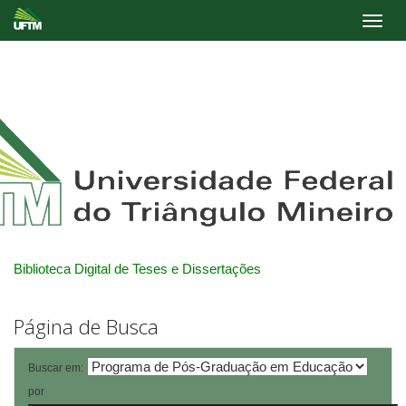
Skip
navigation
Biblioteca Digital de Teses e Dissertações
Página de Busca
Buscar em:
por