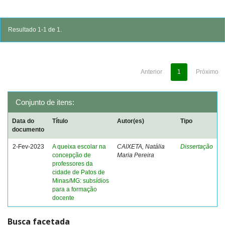
Resultado 1-1 de 1.
Anterior
1
Próximo
Conjunto de itens:
Data do
Título
Autor(es)
Tipo
documento
2-Fev-2023
A queixa escolar na
CAIXETA, Natália
Dissertação
concepção de
Maria Pereira
professores da
cidade de Patos de
Minas/MG: subsídios
para a formação
docente
Busca facetada