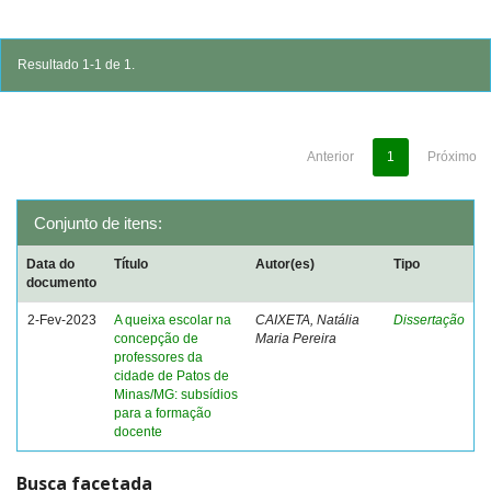
Resultado 1-1 de 1.
Anterior
1
Próximo
Conjunto de itens:
Data do
Título
Autor(es)
Tipo
documento
2-Fev-2023
A queixa escolar na
CAIXETA, Natália
Dissertação
concepção de
Maria Pereira
professores da
cidade de Patos de
Minas/MG: subsídios
para a formação
docente
Busca facetada