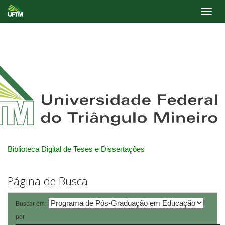
Skip
navigation
Biblioteca Digital de Teses e Dissertações
Página de Busca
Buscar em:
por