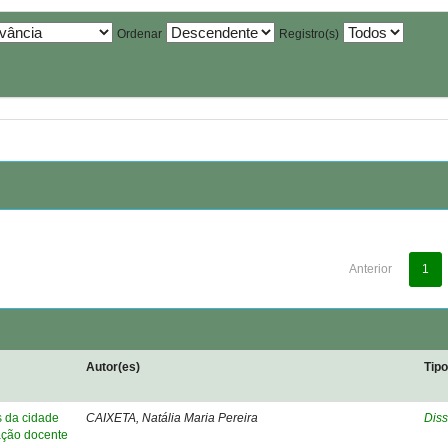
Ordenar
Registro(s)
Anterior
1
Autor(es)
Tip
s da cidade
CAIXETA, Natália Maria Pereira
Diss
ação docente