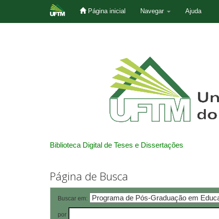
Página inicial
Navegar
Ajuda
Skip
navigation
Biblioteca Digital de Teses e Dissertações
Página de Busca
Buscar em:
por