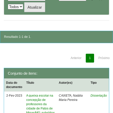
Resultado 1-1 de 1.
Anterior
1
Próximo
Conjunto de itens:
Data do
Título
Autor(es)
Tipo
documento
2-Fev-2023
A queixa escolar na
CAIXETA, Natália
Dissertação
concepção de
Maria Pereira
professores da
cidade de Patos de
Minas/MG: subsídios