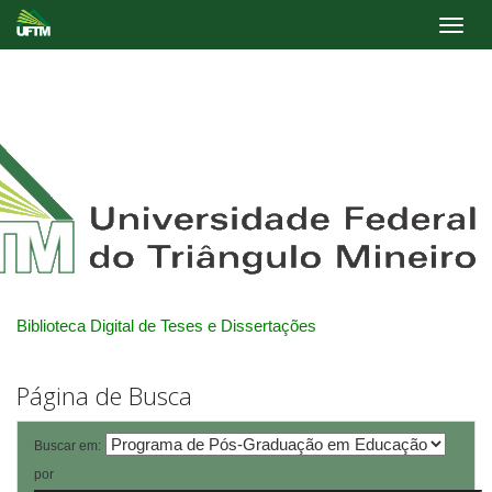
Skip
navigation
Biblioteca Digital de Teses e Dissertações
Página de Busca
Buscar em:
por