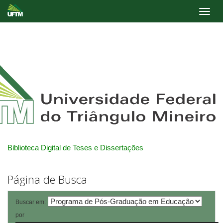
Skip
navigation
Biblioteca Digital de Teses e Dissertações
Página de Busca
Buscar em:
por