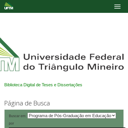
Skip
navigation
Biblioteca Digital de Teses e Dissertações
Página de Busca
Buscar em:
por