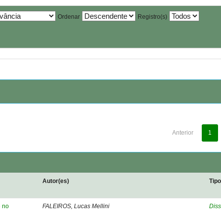
Ordenar
Registro(s)
Anterior
1
Autor(es)
Tip
e no
FALEIROS, Lucas Mellini
Diss