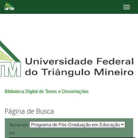
Skip
navigation
Biblioteca Digital de Teses e Dissertações
Página de Busca
Buscar em:
por