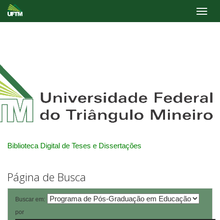
Skip
navigation
Biblioteca Digital de Teses e Dissertações
Página de Busca
Buscar em:
por