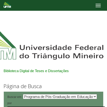
Skip
navigation
Biblioteca Digital de Teses e Dissertações
Página de Busca
Buscar em:
por