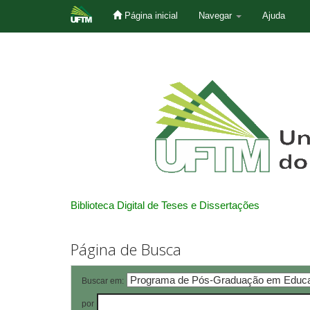
Página inicial
Navegar
Ajuda
Skip
navigation
Biblioteca Digital de Teses e Dissertações
Página de Busca
Buscar em:
por