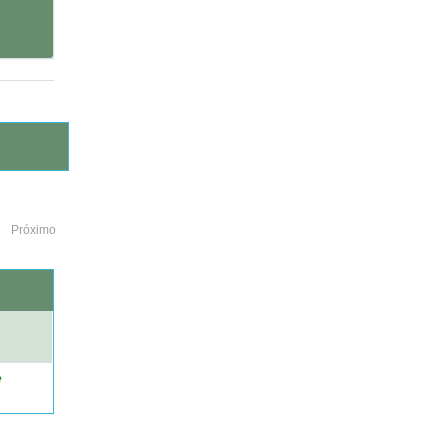
Próximo
o
e