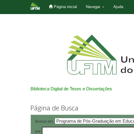
Página inicial
Navegar
Ajuda
Skip
navigation
Biblioteca Digital de Teses e Dissertações
Página de Busca
Buscar em:
por