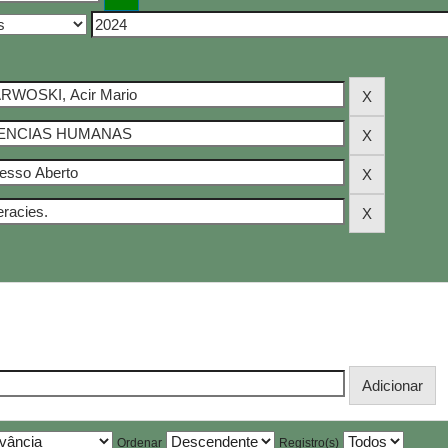
Ordenar
Registro(s)