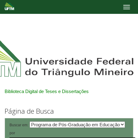
Skip
navigation
Biblioteca Digital de Teses e Dissertações
Página de Busca
Buscar em:
por