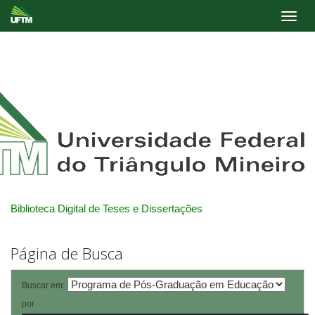
Skip
navigation
Biblioteca Digital de Teses e Dissertações
Página de Busca
Buscar em:
por