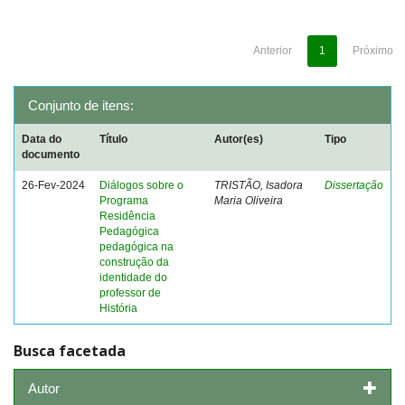
Anterior
1
Próximo
Conjunto de itens:
Data do
Título
Autor(es)
Tipo
documento
26-Fev-2024
Diálogos sobre o
TRISTÃO, Isadora
Dissertação
Programa
Maria Oliveira
Residência
Pedagógica
pedagógica na
construção da
identidade do
professor de
História
Busca facetada
Autor