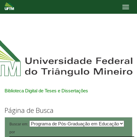
Skip
navigation
Biblioteca Digital de Teses e Dissertações
Página de Busca
Buscar em:
por