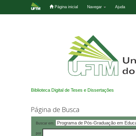
Página inicial
Navegar
Ajuda
Skip
navigation
Biblioteca Digital de Teses e Dissertações
Página de Busca
Buscar em:
por