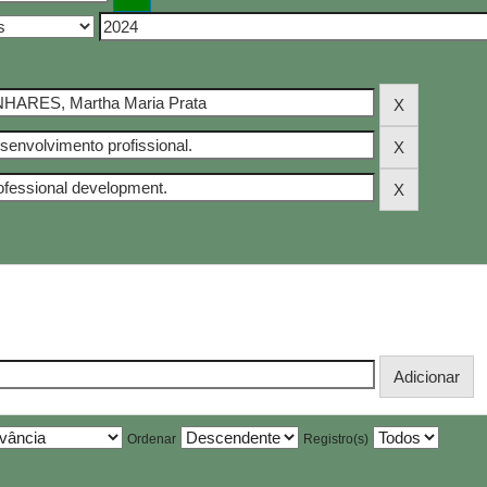
Ordenar
Registro(s)