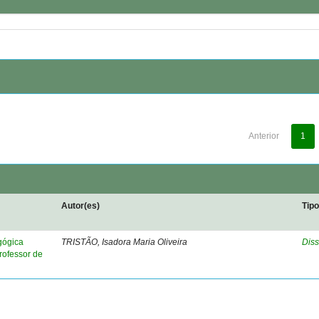
Anterior
1
Autor(es)
Tip
gógica
TRISTÃO, Isadora Maria Oliveira
Diss
rofessor de