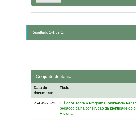
Resultado 1-1 de 1.
Conjunto de itens:
Data do
Título
documento
26-Fev-2024
Diálogos sobre o Programa Residência Peda
pedagógica na construção da identidade do p
História