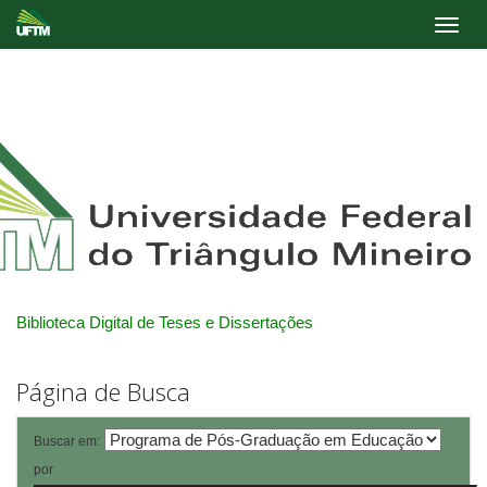
Skip
navigation
Biblioteca Digital de Teses e Dissertações
Página de Busca
Buscar em:
por