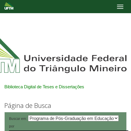
Skip
navigation
Biblioteca Digital de Teses e Dissertações
Página de Busca
Buscar em:
por