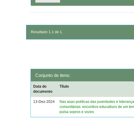
Resultado 1-1 de 1.
Conjunto de itens:
Data do
Título
documento
13-Dez-2024
Nas asas poéticas das juventudes e lideranç
comunitárias: encontros educativos de um terr
pulsa sopros e vozes