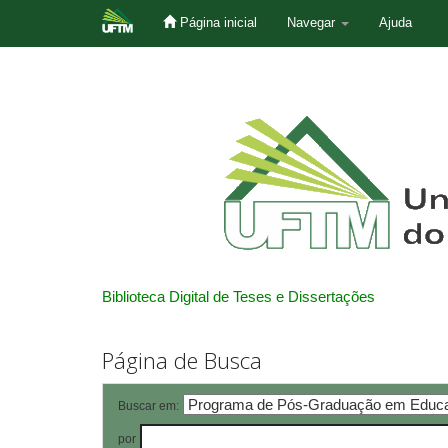
Página inicial
Navegar
Ajuda
Skip
navigation
Biblioteca Digital de Teses e Dissertações
Página de Busca
Buscar em:
por