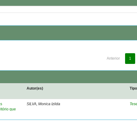
Anterior
1
Autor(es)
Tip
as
SILVA, Monica Izilda
Tes
itório que