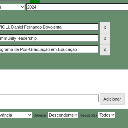
Ordenar
Registro(s)