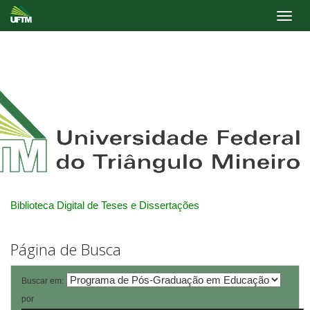
Skip
navigation
Biblioteca Digital de Teses e Dissertações
Página de Busca
Buscar em:
por