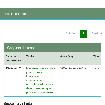
Resultado 1-1 de 1.
Anterior
1
Próximo
Conjunto de itens:
Data do
Título
Autor(es)
Tipo
documento
13-Dez-2024
Nas asas poéticas das
SILVA, Monica Izilda
Tese
juventudes e
lideranças
comunitárias:
encontros educativos
de um território que
pulsa sopros e vozes
Busca facetada