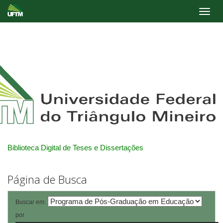
Skip
navigation
Biblioteca Digital de Teses e Dissertações
Página de Busca
Buscar em:
por