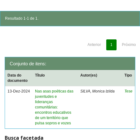
Resultado 1-1 de 1.
Anterior
1
Próximo
Conjunto de itens:
Data do
Título
Autor(es)
Tipo
documento
13-Dez-2024
Nas asas poéticas das
SILVA, Monica Izilda
Tese
juventudes e
lideranças
comunitárias:
encontros educativos
de um território que
pulsa sopros e vozes
Busca facetada