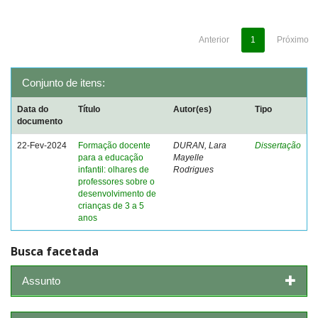
Anterior
1
Próximo
Conjunto de itens:
Data do
Título
Autor(es)
Tipo
documento
22-Fev-2024
Formação docente
DURAN, Lara
Dissertação
para a educação
Mayelle
infantil: olhares de
Rodrigues
professores sobre o
desenvolvimento de
crianças de 3 a 5
anos
Busca facetada
Assunto