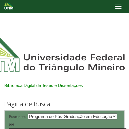
Skip
navigation
Biblioteca Digital de Teses e Dissertações
Página de Busca
Buscar em:
por