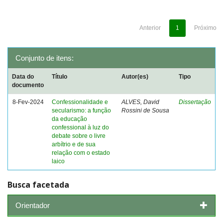
Anterior
1
Próximo
Conjunto de itens:
Data do
Título
Autor(es)
Tipo
documento
8-Fev-2024
Confessionalidade e
ALVES, David
Dissertação
secularismo: a função
Rossini de Sousa
da educação
confessional à luz do
debate sobre o livre
arbítrio e de sua
relação com o estado
laico
Busca facetada
Orientador