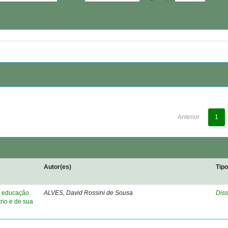
Anterior
1
Autor(es)
Tip
a educação
ALVES, David Rossini de Sousa
Diss
trio e de sua