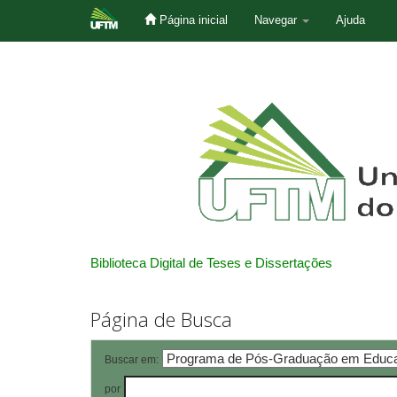
Página inicial
Navegar
Ajuda
Skip
navigation
Biblioteca Digital de Teses e Dissertações
Página de Busca
Buscar em:
por