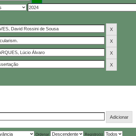
Ordenar
Registro(s)