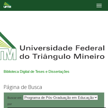
Skip
navigation
Biblioteca Digital de Teses e Dissertações
Página de Busca
Buscar em:
por