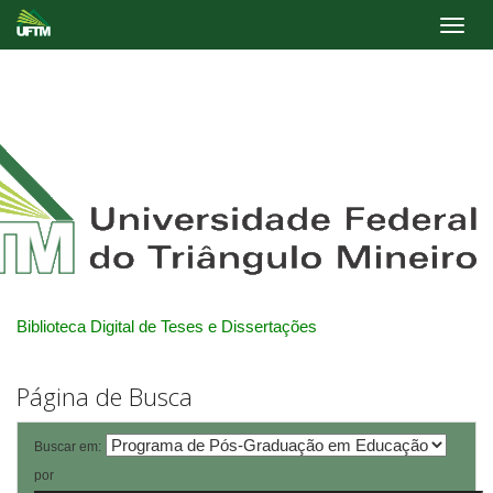
Skip
navigation
Biblioteca Digital de Teses e Dissertações
Página de Busca
Buscar em:
por