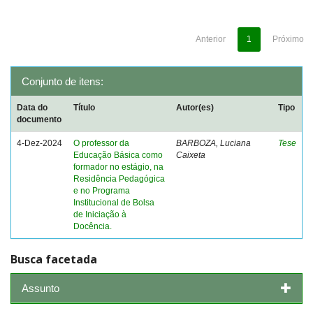
Anterior
1
Próximo
Conjunto de itens:
Data do
Título
Autor(es)
Tipo
documento
4-Dez-2024
O professor da
BARBOZA, Luciana
Tese
Educação Básica como
Caixeta
formador no estágio, na
Residência Pedagógica
e no Programa
Institucional de Bolsa
de Iniciação à
Docência.
Busca facetada
Assunto