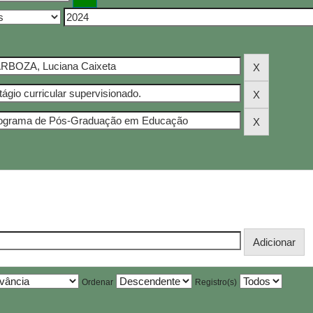
Ordenar
Registro(s)