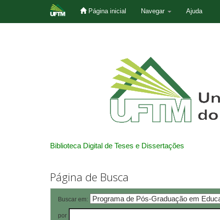
Página inicial
Navegar
Ajuda
Skip
navigation
Biblioteca Digital de Teses e Dissertações
Página de Busca
Buscar em:
por