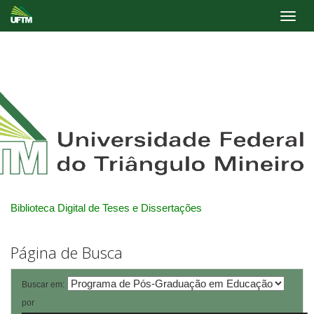
Skip
navigation
Biblioteca Digital de Teses e Dissertações
Página de Busca
Buscar em:
por