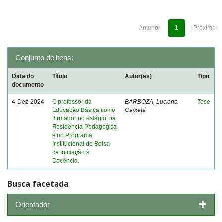
Anterior
1
Próximo
Conjunto de itens:
Data do
Título
Autor(es)
Tipo
documento
4-Dez-2024
O professor da
BARBOZA, Luciana
Tese
Educação Básica como
Caixeta
formador no estágio, na
Residência Pedagógica
e no Programa
Institucional de Bolsa
de Iniciação à
Docência.
Busca facetada
Orientador